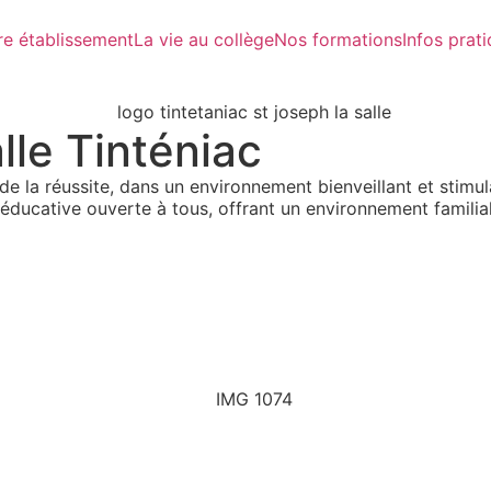
re établissement
La vie au collège
Nos formations
Infos prat
alle
Tinténiac
de la réussite, dans un environnement
bienveillant
et
stimul
ducative ouverte à tous, offrant un environnement familia