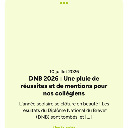
...
10 juillet 2026
DNB 2026 : Une pluie de
Ba
réussites et de mentions pour
nos collégiens
Une
une 
L’année scolaire se clôture en beauté ! Les
résultats du Diplôme National du Brevet
(DNB) sont tombés, et [...]
Lire la suite