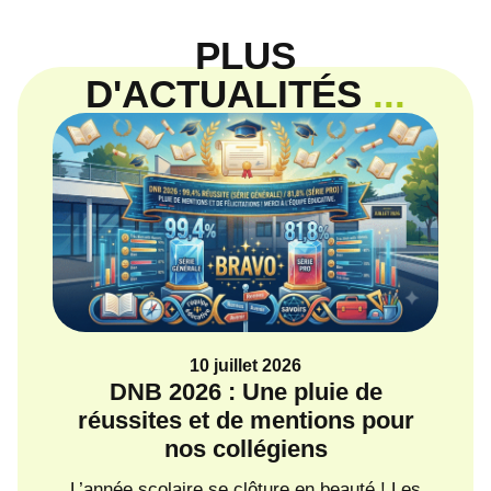
PLUS
D'ACTUALITÉS
...
10 juillet 2026
DNB 2026 : Une pluie de
Ba
réussites et de mentions pour
nos collégiens
Une
une 
L’année scolaire se clôture en beauté ! Les