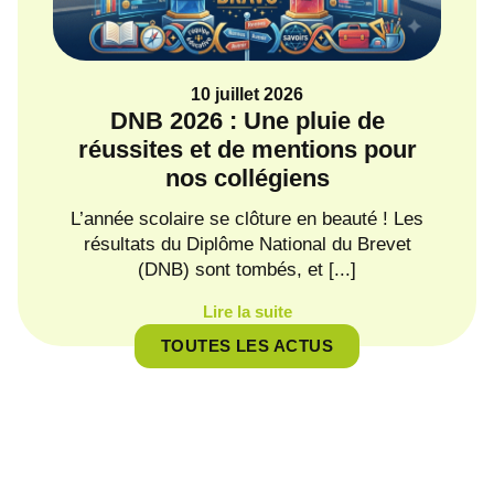
10 juillet 2026
DNB 2026 : Une pluie de
Ba
réussites et de mentions pour
nos collégiens
Une
une 
L’année scolaire se clôture en beauté ! Les
résultats du Diplôme National du Brevet
(DNB) sont tombés, et [...]
Lire la suite
TOUTES LES ACTUS