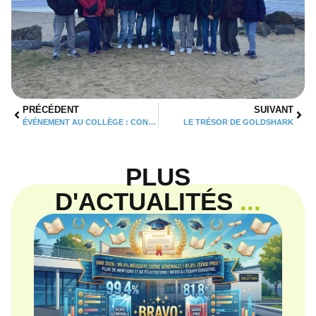
PRÉCÉDENT
SUIVANT
ÉVÉNEMENT AU COLLÈGE : CONFÉRENCE SUR L’EVARS ET L’ÉGALITÉ FILLES-GARÇONS
LE TRÉSOR DE GOLDSHARK
PLUS
D'ACTUALITÉS
...